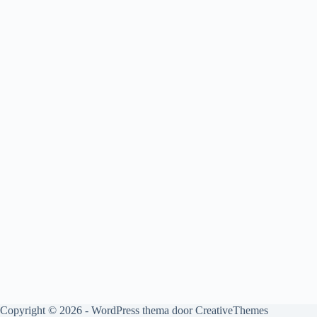
E-mailadres
Wachtwoord
Bevestig Wachtwoord
Login
Copyright © 2026 - WordPress thema door
CreativeThemes