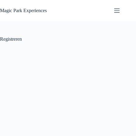
Ga
naar
Magic Park Experiences
de
inhoud
Registreren
Gebruikersnaam
Voornaam
Achternaam